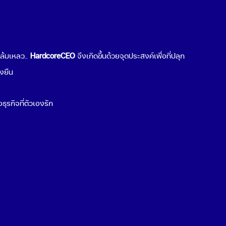
ต่อธุรกิจคุณ
Popular Topics
มล้มเหลว..
HardcoreCEO
จึงเกิดขึ้นด้วยจุดประสงค์เพื่อที่ปลุก
เริ่มขายของออนไลน์
่งยืน
ช่องทางขายของออนไลน์
Cloud Computing คืออะไร
ธุรกิจที่ตัวเองรัก
Cyber Security คืออะไร
สร้าง QR Code
พฤติกรรมผู้บริโภค 2021
ธุรกิจน่าลงทุน 2021
ระบบ POS ร้านอาหาร