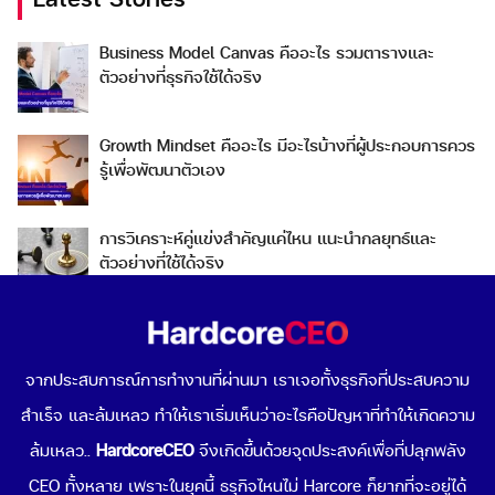
Business Model Canvas คืออะไร รวมตารางและ
ตัวอย่างที่ธุรกิจใช้ได้จริง
Growth Mindset คืออะไร มีอะไรบ้างที่ผู้ประกอบการควร
รู้เพื่อพัฒนาตัวเอง
การวิเคราะห์คู่แข่งสำคัญแค่ไหน แนะนำกลยุทธ์และ
ตัวอย่างที่ใช้ได้จริง
Go To Market คืออะไร เลือกกลยุทธ์การเข้าสู่ตลาดต่าง
ประเทศอย่างไรดี
จากประสบการณ์การทำงานที่ผ่านมา เราเจอทั้งธุรกิจที่ประสบความ
สำเร็จ และล้มเหลว ทำให้เราเริ่มเห็นว่าอะไรคือปัญหาที่ทำให้เกิดความ
Data-Driven Organization คืออะไร ทำไมการขับเคลื่อน
องค์กรด้วยข้อมูลถึงดีต่อธุรกิจคุณ
ล้มเหลว..
HardcoreCEO
จึงเกิดขึ้นด้วยจุดประสงค์เพื่อที่ปลุกพลัง
CEO ทั้งหลาย เพราะในยุคนี้ ธรุกิจไหนไม่ Harcore ก็ยากที่จะอยู่ได้