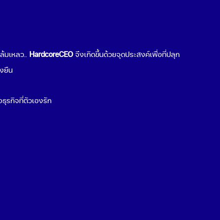
ต่อธุรกิจคุณ
Popular Topics
มล้มเหลว..
HardcoreCEO
จึงเกิดขึ้นด้วยจุดประสงค์เพื่อที่ปลุก
เริ่มขายของออนไลน์
่งยืน
ช่องทางขายของออนไลน์
Cloud Computing คืออะไร
ธุรกิจที่ตัวเองรัก
Cyber Security คืออะไร
สร้าง QR Code
พฤติกรรมผู้บริโภค 2021
ธุรกิจน่าลงทุน 2021
ระบบ POS ร้านอาหาร