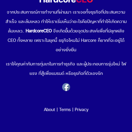
ประเทศอย่างไรดี
จากประสบการณ์การทำงานที่ผ่านมา เราเจอทั้งธุรกิจที่ประสบความ
สำเร็จ และล้มเหลว ทำให้เราเริ่มเห็นว่าอะไรคือปัญหาที่ทำให้เกิดความ
Data-Driven Organization คืออะไร ทำไมการขับเคลื่อน
องค์กรด้วยข้อมูลถึงดีต่อธุรกิจคุณ
ล้มเหลว..
HardcoreCEO
จึงเกิดขึ้นด้วยจุดประสงค์เพื่อที่ปลุกพลัง
CEO ทั้งหลาย เพราะในยุคนี้ ธรุกิจไหนไม่ Harcore ก็ยากที่จะอยู่ได้
Popular Topics
อย่างยั่งยืน
เริ่มขายของออนไลน์
เราให้คุณค่ากับการทุ่มเทในการทำธุรกิจ และผู้ประกอบการรุ่นใหม่ ไฟ
ช่องทางขายของออนไลน์
แรง ที่สู้เพื่อแบรนด์ หรือธุรกิจที่ตัวเองรัก
Cloud Computing คืออะไร
Cyber Security คืออะไร
สร้าง QR Code
พฤติกรรมผู้บริโภค 2021
ธุรกิจน่าลงทุน 2021
About
|
Terms
|
Privacy
ระบบ POS ร้านอาหาร