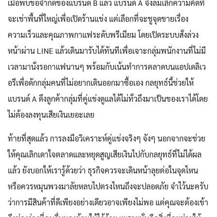
เมื่อพบข้อจำกัดของแบรนด์ B แล้ว แบรนด์ A จึงล้มเลิกความคิดที่
จะเช่าพื้นที่ใหญ่เพื่อเปิดร้านแข่ง แต่เลือกที่จะชูจุดขายเรื่อง
ความเร็วและคุณภาพกาแฟระดับพรีเมียม โดยเปิดระบบสั่งล่วง
หน้าผ่าน LINE แล้วเดินมารับได้ทันทีเพื่อเจาะกลุ่มพนักงานที่ไม่มี
เวลามานั่งรอกาแฟนานๆ พร้อมกับเน้นทำการตลาดบนแอปเดลิเว
อรีเพื่อดักกลุ่มคนที่ไม่อยากเดินออกมาซื้อเอง กลยุทธ์นี้ช่วยให้
แบรนด์ A ดึงลูกค้ากลุ่มที่คู่แข่งดูแลได้ไม่ทั่วถึงมาเป็นของเราได้โดย
ไม่ต้องลงทุนเสียเงินเยอะเลย
ท้ายที่สุดแล้ว การลงมือวิเคราะห์คู่แข่งจริงๆ จังๆ นอกจากจะช่วย
ให้คุณเลิกเดาใจตลาดและหยุดสูญเสียเงินไปกับกลยุทธ์ที่ไม่ได้ผล
แล้ว ยังบอกให้เรารู้ด้วยว่า ธุรกิจควรจะเดินหน้าลุยต่อในจุดไหน
หรือควรหมุนพวงมาลัยหลบไปตรงไหนถึงจะปลอดภัย จำไว้นะครับ
ว่าการมีสินค้าที่ดีเพียงอย่างเดียวอาจเพียงไม่พอ แต่คุณจะต้องเข้า