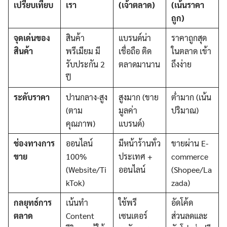
เปรียบเทียบ
เรา
(เจ้าตลาด)
(เน้นราคา
ถูก)
จุดเด่นของ
สินค้า
แบรนด์น่า
ราคาถูกสุด
สินค้า
พรีเมียม มี
เชื่อถือ ติด
ในตลาด เข้า
รับประกัน 2
ตลาดมานาน
ถึงง่าย
ปี
ระดับราคา
ปานกลาง-สูง
สูงมาก (ขาย
ต่ำมาก (เน้น
(ตาม
มูลค่า
ปริมาณ)
คุณภาพ)
แบรนด์)
ช่องทางการ
ออนไลน์
มีหน้าร้านทั่ว
ขายผ่าน E-
ขาย
100%
ประเทศ +
commerce
(Website/Ti
ออนไลน์
(Shopee/La
kTok)
zada)
กลยุทธ์การ
เน้นทำ
ใช้พรี
อัดโค้ด
ตลาด
Content
เซนเตอร์
ส่วนลดและ