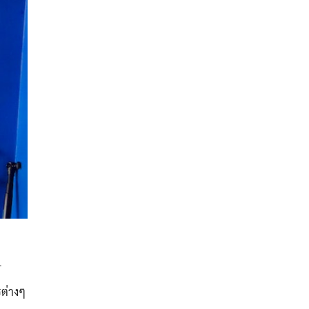
T
รต่างๆ