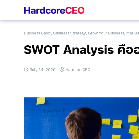
Skip
to
content
Business Basic
,
Business Strategy
,
Grow Your Business
,
Market
SWOT Analysis คืออะไ
July 14, 2020
HardcoreCEO