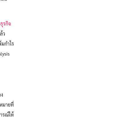
ธุรกิจ
ล้ว
พิ่มกำไร
lysis
าง
หมายที่
ารณ์ให้