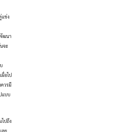
่แข่ง
รพัฒนา
มันจะ
ลบ
ผื่อไป
นควรมี
รูปแบบ
มไปถึง
มเลย