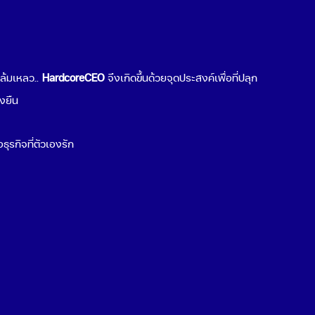
ต่อธุรกิจคุณ
Popular Topics
มล้มเหลว..
HardcoreCEO
จึงเกิดขึ้นด้วยจุดประสงค์เพื่อที่ปลุก
เริ่มขายของออนไลน์
่งยืน
ช่องทางขายของออนไลน์
Cloud Computing คืออะไร
ธุรกิจที่ตัวเองรัก
Cyber Security คืออะไร
สร้าง QR Code
พฤติกรรมผู้บริโภค 2021
ธุรกิจน่าลงทุน 2021
ระบบ POS ร้านอาหาร