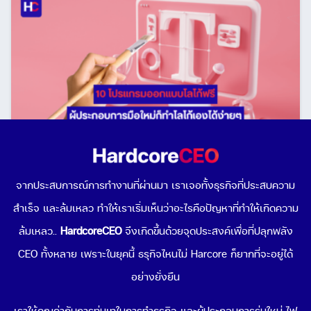
10 โปรแกรมออกแบบโลโก้ฟรี ผู้ประกอบการมือใหม่ก็ทำ
โลโก้เองได้ง่ายๆ
จากประสบการณ์การทำงานที่ผ่านมา เราเจอทั้งธุรกิจที่ประสบความ
May 24, 2023
สำเร็จ และล้มเหลว ทำให้เราเริ่มเห็นว่าอะไรคือปัญหาที่ทำให้เกิดความ
ล้มเหลว..
HardcoreCEO
จึงเกิดขึ้นด้วยจุดประสงค์เพื่อที่ปลุกพลัง
CEO ทั้งหลาย เพราะในยุคนี้ ธรุกิจไหนไม่ Harcore ก็ยากที่จะอยู่ได้
อย่างยั่งยืน