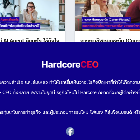
ไม่ AI Agent คืออะไร ใช้ยังไง
ภาวะอาชีพหยุดชะงัก (Care
ดี ทำไมธุรกิจต้องรีบนำมาใช้
Plateau): แนวทางหลีกเลี่ย
“เพดานอาชีพ” ของคนทำง
l 29, 2026
ประจำ (EP 1/2)
February 12, 2026
วามสำเร็จ และล้มเหลว ทำให้เราเริ่มเห็นว่าอะไรคือปัญหาที่ทำให้เกิดควา
 CEO ทั้งหลาย เพราะในยุคนี้ ธรุกิจไหนไม่ Harcore ก็ยากที่จะอยู่ได้อย่างยั
รทุ่มเทในการทำธุรกิจ และผู้ประกอบการรุ่นใหม่ ไฟแรง ที่สู้เพื่อแบรนด์ หรือ