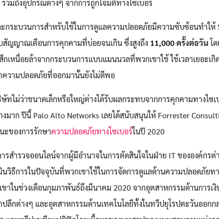
 รวมถึงอุปกรณ์ต่างๆ จากการถูกโจมตีทางไซเบอร์
มือ และกระบวนการสำหรับใช้ในการดูแลความปลอดภัยมีความซับซ้อนทำให้
ับสัญญาณเตือนการคุกคามที่บ่อยจนเกิน ซึ่งสูงถึง
11,000 ครั้งต่อวัน
โดย
งรู้สึกเหนื่อยล้าจากกระบวนการแบบแมนนวลที่พวกเขาใช้ ใช้เวลาเยอะเก
ความปลอดภัยที่ออกมานั้นยังไม่ดีพอ
ิษัทไม่ว่าขนาดเล็กหรือใหญ่ต่างได้รับผลกระทบจากการคุกคามทางไซเบอร
างมาก ปีนี้ Palo Alto Networks เลยได้สนับสนุนให้ Forrester Consult
านะของการรักษา
ความปลอดภัยทางไซเบอร์
ในปี 2020
การสำรวจออนไลน์จากผู้มีอำนาจในการตัดสินใจในฝ่าย IT ขององค์กรต่
Search
Search
ินวิธีการในปัจจุบันที่พวกเขาใช้ในการจัดการดูแลด้านความปลอดภัยท
for:
ขาในช่วงเดือนกุมภาพันธ์ถึงมีนาคม 2020 จากอุตสาหกรรมด้านการเง
าปลีกต่างๆ และอุตสาหกรรมด้านเทคโนโลยีทั้งในทวีปยุโรปตะวันออก