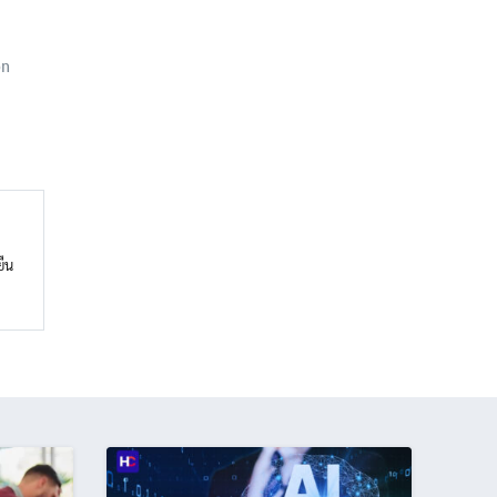
on
ยืน