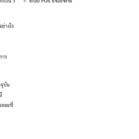
กเป็น 3
ระบบ POS ร้านอาหาร
อย่างไร
งการ
จุบัน
ี
แหละที่