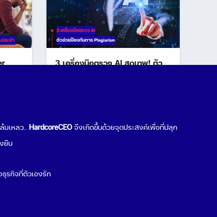
er
3 เครื่องมือตรวจ AI สุดเทพ! ตัว
ง
ช่วยป้องกันการ Plagiarism
าน
July 7, 2025
มล้มเหลว..
HardcoreCEO
จึงเกิดขึ้นด้วยจุดประสงค์เพื่อที่ปลุก
่งยืน
ธุรกิจที่ตัวเองรัก