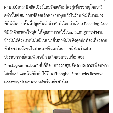
ผ่านไปยังสถานีผลิตเบียร์และจัดเตรียมโดยผู้เชี่ยวชาญโดยบาริ
สต้าชั้นเซียน กาแฟล็อตเล็กหายากทุกแก้วในร้าน ที่มีที่มาอย่าง
พิถีพิถันจากพื้นที่ปลูกชั้นนำต่างๆ ทั่วโลกผ่านโซน Roasting Area
ที่มีถังคั่วกาแฟใหญ่ๆ ให้คุณสามารถใช้ App สแกนดูการทำงาน
ข้างในได้ด้วยเทคโนโลยี AR น่าตื่นตาตื่นใจ ดึงดูดนักท่องเที่ยวจาก
ทั่วโลกรวมถึงคนในประเทศจีนเองให้อยากมีส่วนร่วมใน
ประสบการณ์แสนพิเศษนี้ จนเกิดแรงกระเพื่อมของ
“
Instagrammable
” ซึ่งก็คือ “การถ่ายรูปอัพลง IG อวดเพื่อนทาง
โซเชี่ยล” และนั่นก็ยิ่งทำให้ร้าน Shanghai Starbucks Reserve
Roastery ประสบความสำเร็จอย่างยิ่งใหญ่