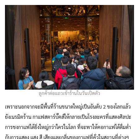
ลูกค้าต่อแถวเข้าร้านในวันเปิดตัว
เพราะนอกจากจะมีพื้นที่ร้านขนาดใหญ่เป็นอันดับ 2 ของโลกแล้ว
ยังเนรมิตร้าน กาแฟสตาร์บั๊คส์ให้กลายเป็นโรงละครที่แสดงศิลปะ
การชงกาแฟได้ยิ่งใหญ่กว่าใครในโลก ที่จะพาให้คอกาแฟได้ดื่มด่ำ
กับการแสดง แสง สี เสียงและกลิ่นของกาแฟที่คั่วในสถานที่ต่างๆ