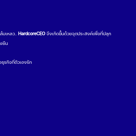
ต่อธุรกิจคุณ
Popular Topics
มล้มเหลว..
HardcoreCEO
จึงเกิดขึ้นด้วยจุดประสงค์เพื่อที่ปลุก
เริ่มขายของออนไลน์
่งยืน
ช่องทางขายของออนไลน์
Cloud Computing คืออะไร
ธุรกิจที่ตัวเองรัก
Cyber Security คืออะไร
สร้าง QR Code
พฤติกรรมผู้บริโภค 2021
ธุรกิจน่าลงทุน 2021
ระบบ POS ร้านอาหาร