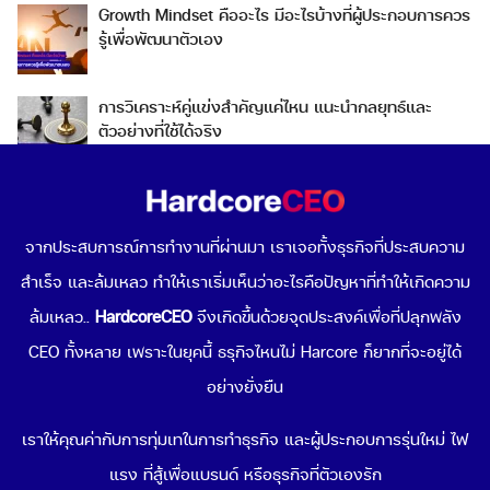
Growth Mindset คืออะไร มีอะไรบ้างที่ผู้ประกอบการควร
รู้เพื่อพัฒนาตัวเอง
การวิเคราะห์คู่แข่งสำคัญแค่ไหน แนะนำกลยุทธ์และ
ตัวอย่างที่ใช้ได้จริง
Go To Market คืออะไร เลือกกลยุทธ์การเข้าสู่ตลาดต่าง
ประเทศอย่างไรดี
จากประสบการณ์การทำงานที่ผ่านมา เราเจอทั้งธุรกิจที่ประสบความ
สำเร็จ และล้มเหลว ทำให้เราเริ่มเห็นว่าอะไรคือปัญหาที่ทำให้เกิดความ
Data-Driven Organization คืออะไร ทำไมการขับเคลื่อน
องค์กรด้วยข้อมูลถึงดีต่อธุรกิจคุณ
ล้มเหลว..
HardcoreCEO
จึงเกิดขึ้นด้วยจุดประสงค์เพื่อที่ปลุกพลัง
CEO ทั้งหลาย เพราะในยุคนี้ ธรุกิจไหนไม่ Harcore ก็ยากที่จะอยู่ได้
Popular Topics
อย่างยั่งยืน
เริ่มขายของออนไลน์
เราให้คุณค่ากับการทุ่มเทในการทำธุรกิจ และผู้ประกอบการรุ่นใหม่ ไฟ
ช่องทางขายของออนไลน์
แรง ที่สู้เพื่อแบรนด์ หรือธุรกิจที่ตัวเองรัก
Cloud Computing คืออะไร