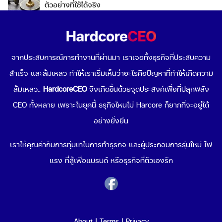
ตัวอย่างที่ใช้ได้จริง
Go To Market คืออะไร เลือกกลยุทธ์การเข้าสู่ตลาดต่าง
ประเทศอย่างไรดี
จากประสบการณ์การทำงานที่ผ่านมา เราเจอทั้งธุรกิจที่ประสบความ
สำเร็จ และล้มเหลว ทำให้เราเริ่มเห็นว่าอะไรคือปัญหาที่ทำให้เกิดความ
Data-Driven Organization คืออะไร ทำไมการขับเคลื่อน
องค์กรด้วยข้อมูลถึงดีต่อธุรกิจคุณ
ล้มเหลว..
HardcoreCEO
จึงเกิดขึ้นด้วยจุดประสงค์เพื่อที่ปลุกพลัง
CEO ทั้งหลาย เพราะในยุคนี้ ธรุกิจไหนไม่ Harcore ก็ยากที่จะอยู่ได้
Popular Topics
อย่างยั่งยืน
เริ่มขายของออนไลน์
เราให้คุณค่ากับการทุ่มเทในการทำธุรกิจ และผู้ประกอบการรุ่นใหม่ ไฟ
ช่องทางขายของออนไลน์
แรง ที่สู้เพื่อแบรนด์ หรือธุรกิจที่ตัวเองรัก
Cloud Computing คืออะไร
Cyber Security คืออะไร
สร้าง QR Code
พฤติกรรมผู้บริโภค 2021
ธุรกิจน่าลงทุน 2021
About
|
Terms
|
Privacy