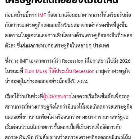
เศรษฐกิจถดถอยยังไม่ไปไหน
ก่อนหน้านนี้ทาง
IMF
ก็ออกมาเตือนธนาคารกลางให้เตรียมรับมือ
กับสภาวะเศรษฐกิจถดถอยซึ่งเป็นผลมาจากค่าครองชีพที่สูงขึ้น
สงครามในยูเครนและการเติบโตทางด้านเศรษฐกิจของจีนที่ชะลอ
ตัวลง ซึ่งส่งผลกระทบต่อเศรษฐกิจในหลายๆ ประเทศ
ซึ่งทาง IMF เองคาดการณ์ว่า Recession มีโอกาสยาวไปถึง 2026
ในขณะที่
Elon Musk ก็ได้ประเมิน Recession
ล่าสุดว่าเศรษฐกิจ
น่าจะอยู่ในช่วงถดถอยอย่างน้อยถึงปี 2024
เรียกได้ว่าเป็นช่วงที่
ผู้ประกอบการ
ไทยควรเริ่มรัดเข็มขัดเพื่อรอดู
สถานการณ์ทางเศรษฐกิจโลกว่ามีแนวโน้มจะเกิดสภาวะเศรษฐกิจ
ถดถอยที่ยาวนานเพียงใด หรือจนกว่าทางธนาคารกลางสหรัฐจะ
เริ่มผ่อนปรนนโยบายการขึ้นดอกเบี้ยที่เข็มงวดเพื่อจัดการกับ
สภาวะเงินเฟ้อ เป็นสัญญาณว่าสภาวะเศรษฐกิจถดถอยมีแนวโน้ม