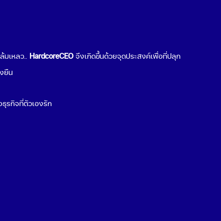
ช้ได้
กลยุทธ์การเข้าสู่ตลาดต่างประเทศ
อย่างไรดี
June 30, 2026
มล้มเหลว..
HardcoreCEO
จึงเกิดขึ้นด้วยจุดประสงค์เพื่อที่ปลุก
่งยืน
ธุรกิจที่ตัวเองรัก