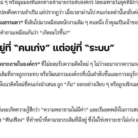
ใหม่ ๆ หรือมุมมองที่แตกต่างเข้ามายกระดับองค์กร โดยเฉพาะในยุคที่มีก
นแปลงคือความจำเป็น แต่ปรากฏว่า เมื่อเวลาผ่านไป คนเก่งเหล่านั้นกลับค
คนธรรมดา”
ที่เดินไปมาเหมือนพนักงานเดิม ๆ คนหนึ่ง ถ้าคุณเป็นเจ้าขอ
ั้งคำถามเหมือนกันว่า “เกิดอะไรขึ้น?”
ู่ที่ “คนเก่ง” แต่อยู่ที่ “ระบบ”
นจากภายในองค์กร”
ที่ไม่ยอมรับความคิดใหม่ ๆ ไม่ว่าจะมาจากความก
ดิมที่อาจถูกกระทบ หรือวัฒนธรรมองค์กรที่เน้นลำดับชั้นและการอนุรัก
้แนวคิดใหม่ที่คนเก่งนำเสนอ ถูก “กัน” ออกอย่างเงียบ ๆ หรือถูกเพิกเฉ
ั้นจะเกิดความรู้สึกว่า “ความพยายามไม่มีค่า” และเริ่มลดพลังในการเ
 “ฟันเฟือง” ที่ทำหน้าที่ตามระบบเดิมที่มีอยู่ ซึ่งไม่ใช่เพราะเขาไม่เก่ง แ