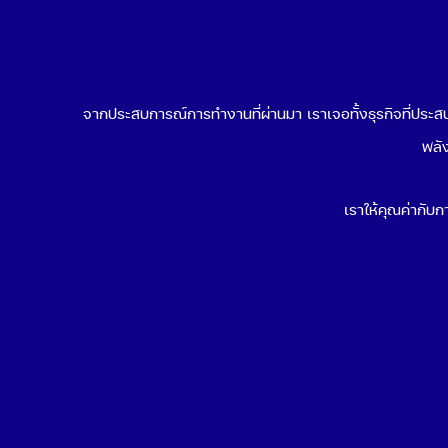
รวมตารางและตัวอย่างที่ธุรกิจใช้ได้
บ้างที่
จริง
พัฒนา
July 30, 2026
July
จากประสบการณ์การทำงานที่ผ่านมา เราเจอทั้งธุรกิจที่ประสบค
พลัง
เราให้คุณค่ากับกา
Data-Driven Organization คือ
AI ในก
อะไร ทำไมการขับเคลื่อนองค์กร
มีอะไรบ
ด้วยข้อมูลถึงดีต่อธุรกิจคุณ
จริง
May 21, 2026
May 