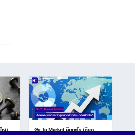
่ไหน
Go To Market คืออะไร เลือก