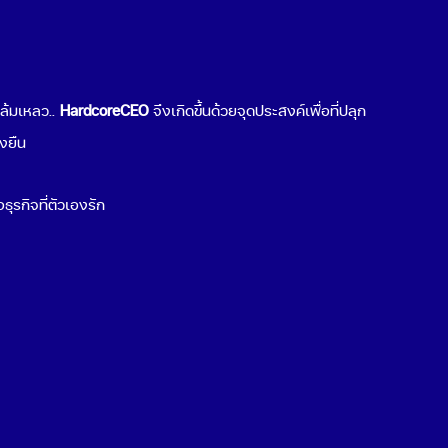
ต่อธุรกิจคุณ
Popular Topics
มล้มเหลว..
HardcoreCEO
จึงเกิดขึ้นด้วยจุดประสงค์เพื่อที่ปลุก
เริ่มขายของออนไลน์
่งยืน
ช่องทางขายของออนไลน์
Cloud Computing คืออะไร
ธุรกิจที่ตัวเองรัก
Cyber Security คืออะไร
สร้าง QR Code
พฤติกรรมผู้บริโภค 2021
ธุรกิจน่าลงทุน 2021
ระบบ POS ร้านอาหาร