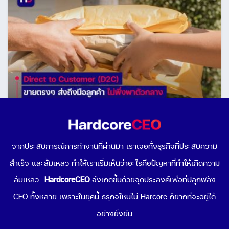
ความท้าทายของ Direct to Customer (DTC หรือ D2C)
ขายของตรงถึงลูกค้า ไม่ผ่านตัวกลาง
จากประสบการณ์การทำงานที่ผ่านมา เราเจอทั้งธุรกิจที่ประสบความ
August 25, 2021
สำเร็จ และล้มเหลว ทำให้เราเริ่มเห็นว่าอะไรคือปัญหาที่ทำให้เกิดความ
ล้มเหลว..
HardcoreCEO
จึงเกิดขึ้นด้วยจุดประสงค์เพื่อที่ปลุกพลัง
CEO ทั้งหลาย เพราะในยุคนี้ ธรุกิจไหนไม่ Harcore ก็ยากที่จะอยู่ได้
อย่างยั่งยืน