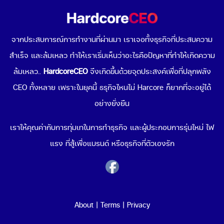
Go To Market คืออะไร เลือกกลยุทธ์การเข้าสู่ตลาดต่าง
ประเทศอย่างไรดี
จากประสบการณ์การทำงานที่ผ่านมา เราเจอทั้งธุรกิจที่ประสบความ
สำเร็จ และล้มเหลว ทำให้เราเริ่มเห็นว่าอะไรคือปัญหาที่ทำให้เกิดความ
Data-Driven Organization คืออะไร ทำไมการขับเคลื่อน
องค์กรด้วยข้อมูลถึงดีต่อธุรกิจคุณ
ล้มเหลว..
HardcoreCEO
จึงเกิดขึ้นด้วยจุดประสงค์เพื่อที่ปลุกพลัง
CEO ทั้งหลาย เพราะในยุคนี้ ธรุกิจไหนไม่ Harcore ก็ยากที่จะอยู่ได้
Popular Topics
อย่างยั่งยืน
เริ่มขายของออนไลน์
เราให้คุณค่ากับการทุ่มเทในการทำธุรกิจ และผู้ประกอบการรุ่นใหม่ ไฟ
ช่องทางขายของออนไลน์
แรง ที่สู้เพื่อแบรนด์ หรือธุรกิจที่ตัวเองรัก
Cloud Computing คืออะไร
Cyber Security คืออะไร
สร้าง QR Code
พฤติกรรมผู้บริโภค 2021
ธุรกิจน่าลงทุน 2021
About
|
Terms
|
Privacy
ระบบ POS ร้านอาหาร