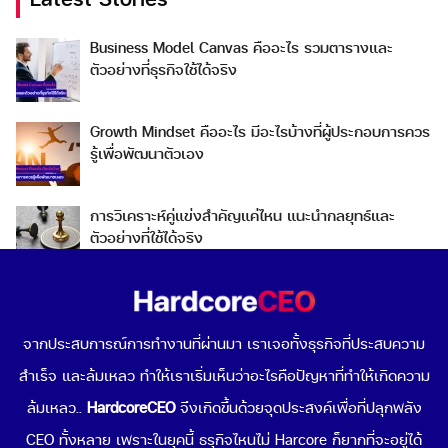
Business Model Canvas คืออะไร รวมตารางและ
ตัวอย่างที่ธุรกิจใช้ได้จริง
Growth Mindset คืออะไร มีอะไรบ้างที่ผู้ประกอบการควร
รู้เพื่อพัฒนาตัวเอง
การวิเคราะห์คู่แข่งสำคัญแค่ไหน แนะนำกลยุทธ์และ
ตัวอย่างที่ใช้ได้จริง
Go To Market คืออะไร เลือกกลยุทธ์การเข้าสู่ตลาดต่าง
ประเทศอย่างไรดี
จากประสบการณ์การทำงานที่ผ่านมา เราเจอทั้งธุรกิจที่ประสบความ
สำเร็จ และล้มเหลว ทำให้เราเริ่มเห็นว่าอะไรคือปัญหาที่ทำให้เกิดความ
Data-Driven Organization คืออะไร ทำไมการขับเคลื่อน
องค์กรด้วยข้อมูลถึงดีต่อธุรกิจคุณ
ล้มเหลว..
HardcoreCEO
จึงเกิดขึ้นด้วยจุดประสงค์เพื่อที่ปลุกพลัง
CEO ทั้งหลาย เพราะในยุคนี้ ธรุกิจไหนไม่ Harcore ก็ยากที่จะอยู่ได้