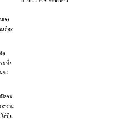
ระบบ POS ร้านอาหาร
ตนเอง
ัน ก็จะ
ติด
ย ซึ่ง
ันจะ
มผิดคน
วเอางาน
ำให้ทีม