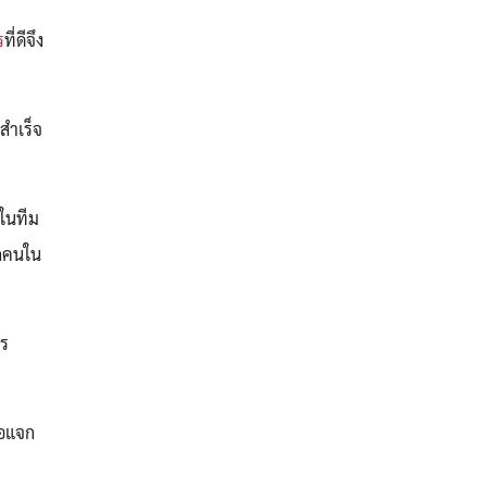
ร
ที่ดีจึง
สำเร็จ
ยในทีม
ุกคนใน
าร
่อแจก