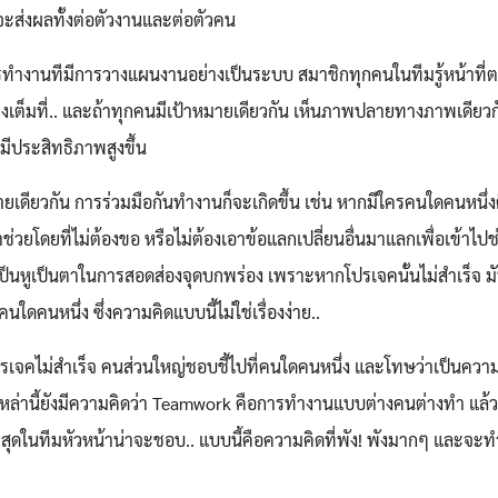
ดีจะส่งผลทั้งต่อตัวงานและต่อตัวคน
ารทำงานทีมีการวางแผนงานอย่างเป็นระบบ สมาชิกทุกคนในทีมรู้หน้าที่
งเต็มที่.. และถ้าทุกคนมีเป้าหมายเดียวกัน เห็นภาพปลายทางภาพเดียวก
มีประสิทธิภาพสูงขึ้น
มายเดียวกัน การร่วมมือกันทำงานก็จะเกิดขึ้น เช่น หากมีใครคนใดคนหนึ่ง
่วยโดยที่ไม่ต้องขอ หรือไม่ต้องเอาข้อแลกเปลี่ยนอื่นมาแลกเพื่อเข้าไปช่ว
ป็นหูเป็นตาในการสอดส่องจุดบกพร่อง เพราะหากโปรเจคนั้นไม่สำเร็จ ม
นใดคนหนึ่ง ซึ่งความคิดแบบนี้ไม่ใช่เรื่องง่าย..
รเจคไม่สำเร็จ คนส่วนใหญ่ชอบชี้ไปที่คนใดคนหนึ่ง และโทษว่าเป็นควา
เหล่านี้ยังมีความคิดว่า Teamwork คือการทำงานแบบต่างคนต่างทำ แล้
ี่สุดในทีมหัวหน้าน่าจะชอบ.. แบบนี้คือความคิดที่พัง! พังมากๆ และจะท