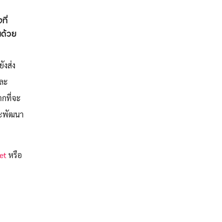
ที่
นด้วย
ังส่ง
และ
กที่จะ
่จะพัฒนา
et
หรือ